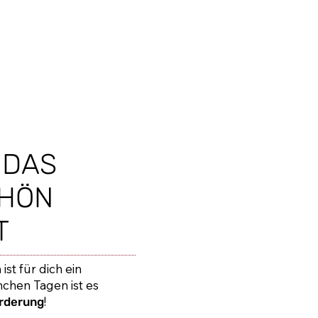
 DAS
CHÖN
T
ist für dich ein
chen Tagen ist es
!
rderung