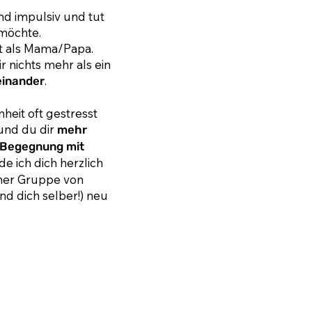
nd impulsiv und tut
 möchte.
it als Mama/Papa.
r nichts mehr als ein
.
einander
heit oft gestresst
 und du dir
mehr
 Begegnung mit
e ich dich herzlich
iner Gruppe von
d dich selber!) neu