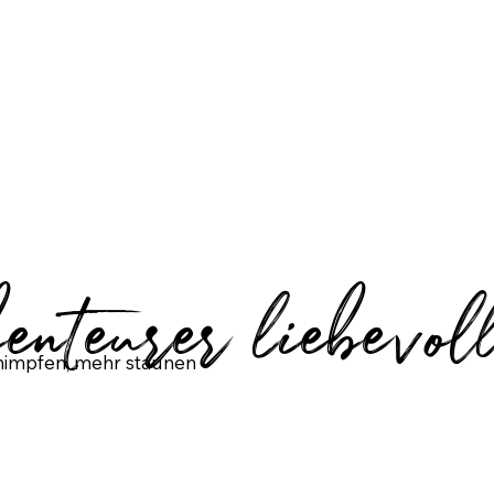
nteurer liebevoll
himpfen, mehr staunen -